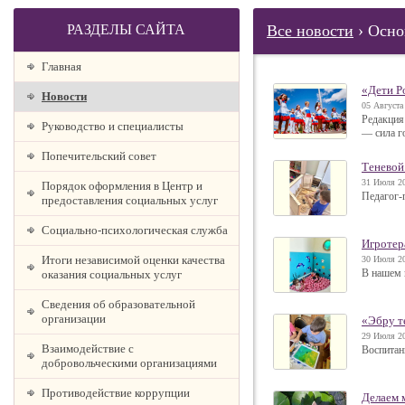
РАЗДЕЛЫ САЙТА
Все новости
› Осно
Главная
«Дети Р
Новости
05 Августа
Редакция
Руководство и специалисты
— сила г
Попечительский совет
Теневой
31 Июля 20
Порядок оформления в Центр и
Педагог-
предоставления социальных услуг
Социально-психологическая служба
Игротер
Итоги независимой оценки качества
30 Июля 20
В нашем 
оказания социальных услуг
Сведения об образовательной
организации
«Эбру т
29 Июля 20
Взаимодействие с
Воспитан
добровольческими организациями
Противодействие коррупции
Делаем 