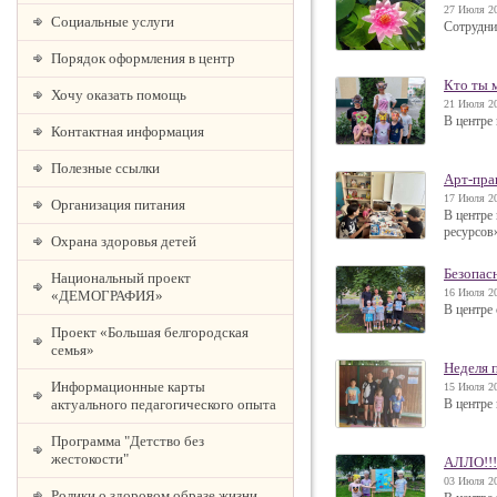
27 Июля 20
Социальные услуги
Сотрудни
Порядок оформления в центр
Кто ты 
Хочу оказать помощь
21 Июля 20
В центре
Контактная информация
Полезные ссылки
Арт-пра
17 Июля 20
Организация питания
В центре
ресурсов
Охрана здоровья детей
Безопасн
Национальный проект
16 Июля 20
«ДЕМОГРАФИЯ»
В центре
Проект «Большая белгородская
семья»
Неделя 
Информационные карты
15 Июля 20
актуального педагогического опыта
В центре
Программа "Детство без
жестокости"
АЛЛО!!
03 Июля 20
Ролики о здоровом образе жизни