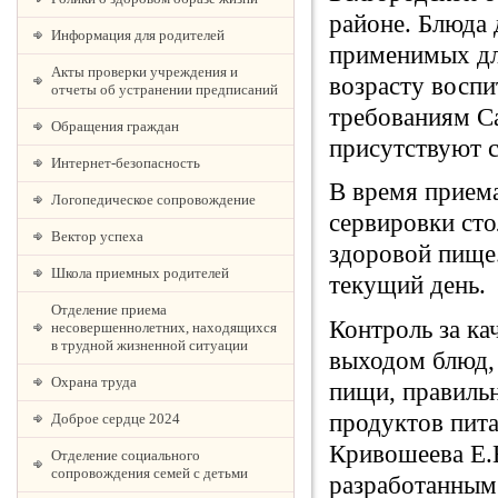
районе. Блюда 
Информация для родителей
применимых дл
Акты проверки учреждения и
возрасту восп
отчеты об устранении предписаний
требованиям Са
Обращения граждан
присутствуют с
Интернет-безопасность
В время прием
Логопедическое сопровождение
сервировки сто
Вектор успеха
здоровой пище
Школа приемных родителей
текущий день.
Отделение приема
Контроль за ка
несовершеннолетних, находящихся
в трудной жизненной ситуации
выходом блюд,
Охрана труда
пищи, правиль
продуктов пит
Доброе сердце 2024
Кривошеева Е.
Отделение социального
сопровождения семей с детьми
разработанным