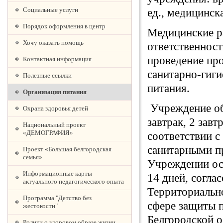
Социальные услуги
ед., медицинска
Порядок оформления в центр
Медицинские р
Хочу оказать помощь
ответственност
проведение пр
Контактная информация
санитарно-гиги
Полезные ссылки
питания.
Организация питания
Учреждение об
Охрана здоровья детей
завтрак, 2 зав
Национальный проект
«ДЕМОГРАФИЯ»
соответствии с
санитарными п
Проект «Большая белгородская
семья»
Учреждении ос
Информационные карты
14 дней, согл
актуального педагогического опыта
Территориальн
Программа "Детство без
сфере защиты п
жестокости"
Белгородской 
Ролики о здоровом образе жизни