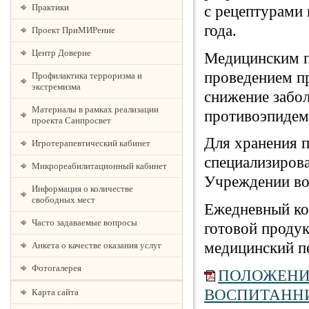
Практики
с рецептурами 
года.
Проект ПриМИРение
Центр Доверие
Медицинским п
проведением п
Профилактика терроризма и
экстремизма
снижение забол
Материалы в рамках реализации
противоэпидем
проекта Санпросвет
Для хранения 
Игротерапевтический кабинет
специализиров
Микрореабилитационный кабинет
Учреждении воз
Информация о количестве
свободных мест
Ежедневный кон
Часто задаваемые вопросы
готовой продук
медицинский п
Анкета о качестве оказания услуг
Фотогалерея
ПОЛОЖЕНИ
ВОСПИТАНН
Карта сайта