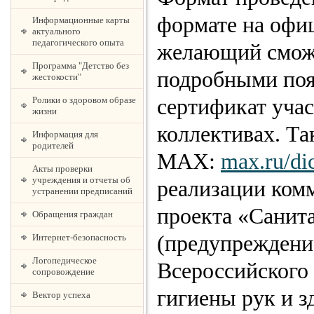
формате на офи
Информационные карты
актуального
педагогического опыта
желающий сможе
Программа "Детство без
подробными поя
жестокости"
Ролики о здоровом образе
сертификат уча
жизни
коллективах. Та
Информация для
родителей
MAX:
max.ru/dic
Акты проверки
учреждения и отчеты об
реализации ком
устранении предписаний
проекта «Санита
Обращения граждан
(предупреждение
Интернет-безопасность
Логопедическое
Всероссийского 
сопровождение
гигиены рук и з
Вектор успеха