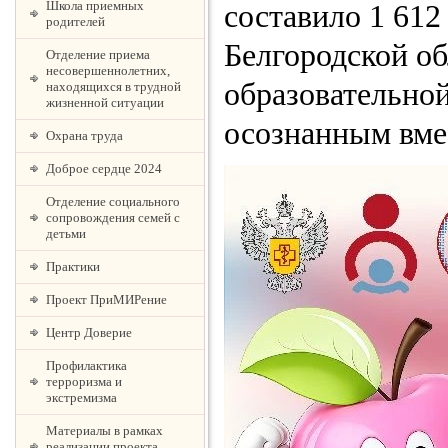
Школа приемных
составило 1 612
родителей
Белгородской об
Отделение приема
несовершеннолетних,
образовательной
находящихся в трудной
жизненной ситуации
осознанным вме
Охрана труда
Доброе сердце 2024
Отделение социального
сопровождения семей с
детьми
Практики
Проект ПриМИРение
Центр Доверие
Профилактика
терроризма и
экстремизма
Материалы в рамках
реализации проекта