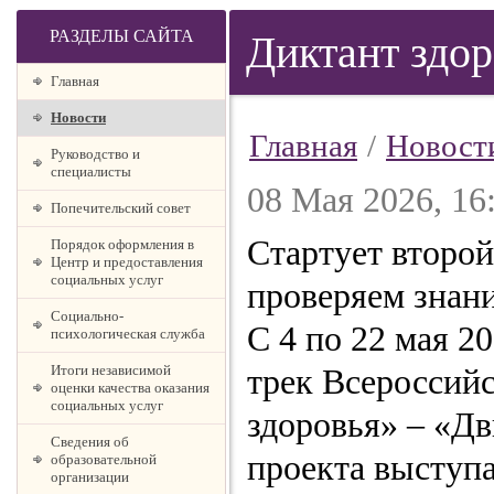
РАЗДЕЛЫ САЙТА
Диктант здор
Главная
Новости
Главная
/
Новост
Руководство и
специалисты
08 Мая 2026, 16
Попечительский совет
Стартует второй
Порядок оформления в
Центр и предоставления
социальных услуг
проверяем знани
Социально-
С 4 по 22 мая 2
психологическая служба
Итоги независимой
трек Всероссий
оценки качества оказания
социальных услуг
здоровья» – «Д
Сведения об
проекта высту
образовательной
организации