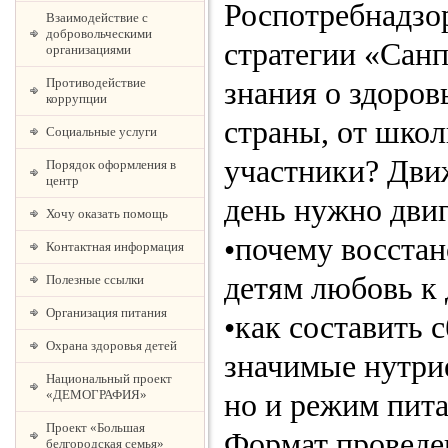
Роспотребнадзо
Взаимодействие с
добровольческими
стратегии «Санп
организациями
Противодействие
знания о здоро
коррупции
страны, от школ
Социальные услуги
участники? Движ
Порядок оформления в
центр
день нужно двиг
Хочу оказать помощь
•почему восстан
Контактная информация
детям любовь к
Полезные ссылки
Организация питания
•как составить 
Охрана здоровья детей
значимые нутрие
Национальный проект
«ДЕМОГРАФИЯ»
но и режим пита
Проект «Большая
Формат проведе
белгородская семья»