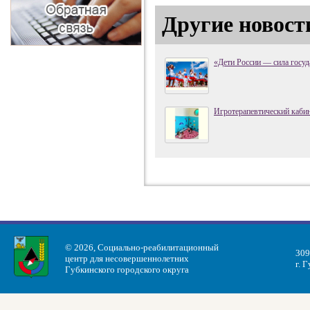
Другие новост
«Дети России — сила госуд
Игротерапевтический каби
© 2026, Социально-реабилитационный
309
центр для несовершеннолетних
г. 
Губкинского городского округа